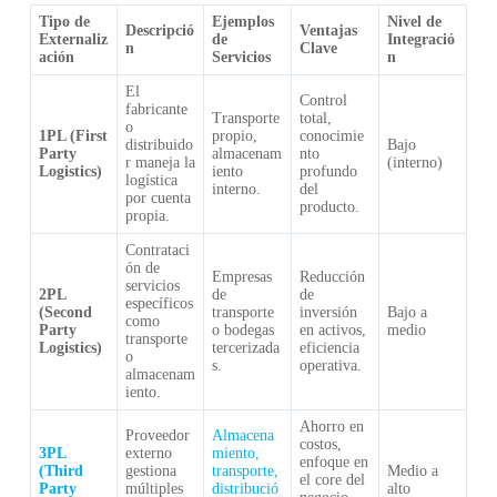
Tipo de
Ejemplos
Nivel de
Descripció
Ventajas
Externaliz
de
Integració
n
Clave
ación
Servicios
n
El
Control
fabricante
Transporte
total,
o
1PL (First
propio,
conocimie
distribuido
Bajo
Party
almacenam
nto
r maneja la
(interno)
Logistics)
iento
profundo
logística
interno.
del
por cuenta
producto.
propia.
Contrataci
ón de
Empresas
Reducción
servicios
2PL
de
de
específicos
(Second
transporte
inversión
Bajo a
como
Party
o bodegas
en activos,
medio
transporte
Logistics)
tercerizada
eficiencia
o
s.
operativa.
almacenam
iento.
Ahorro en
Proveedor
Almacena
costos,
3PL
externo
miento,
enfoque en
(Third
gestiona
transporte,
Medio a
el core del
Party
múltiples
distribució
alto