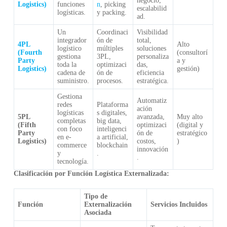
negocio,
Logistics)
funciones
n
, picking
escalabilid
logísticas.
y packing.
ad.
Un
Coordinaci
Visibilidad
integrador
ón de
total,
4PL
Alto
logístico
múltiples
soluciones
(Fourth
(consultorí
gestiona
3PL,
personaliza
Party
a y
toda la
optimizaci
das,
Logistics)
gestión)
cadena de
ón de
eficiencia
suministro.
procesos.
estratégica.
Gestiona
Automatiz
redes
Plataforma
ación
logísticas
s digitales,
5PL
avanzada,
Muy alto
completas
big data,
(Fifth
optimizaci
(digital y
con foco
inteligenci
Party
ón de
estratégico
en e-
a artificial,
Logistics)
costos,
)
commerce
blockchain
innovación
y
.
.
tecnología.
Clasificación por Función Logística Externalizada:
Tipo de
Función
Externalización
Servicios Incluidos
Asociada