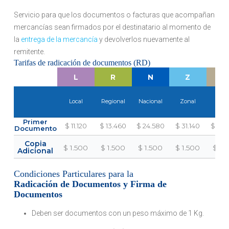
Servicio para que los documentos o facturas que acompañan
mercancías sean firmados por el destinatario al momento de
la
entrega de la mercancía
y devolverlos nuevamente al
remitente.
Tarifas de radicación de documentos (RD)
L
R
N
Z
O
Local
Regional
Nacional
Zonal
Otr
Primer
$ 11.120
$ 13.460
$ 24.580
$ 31.140
$ 33.
Documento
Copia
$ 1.500
$ 1.500
$ 1.500
$ 1.500
$ 1.
Adicional
Condiciones Particulares para la
Radicación de Documentos y Firma de
Documentos
Deben ser documentos con un peso máximo de 1 Kg.