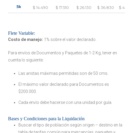
5k
$ 14.490
$ 17.510
$ 26.130
$ 36.830
$ 44.0
Flete Variable:
Costo de manejo:
1% sobre el valor declarado.
Para envíos de Documentos y Paquetes de 1-2 Kg, tener en
cuenta lo siguiente:
Las aristas máximas permitidas son de 50 cms.
El máximo valor declarado para Documentos es
$200.000.
Cada envío debe hacerse con una unidad por guía.
Bases y Condiciones para la Liquidación
Buscar el tipo de población según origen – destino en la
tabla de tarifas común para mercancías, paquetes y