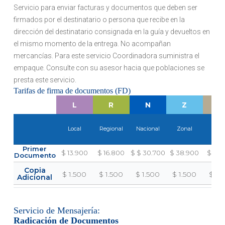
Servicio para enviar facturas y documentos que deben ser
firmados por el destinatario o persona que recibe en la
dirección del destinatario consignada en la guía y devueltos en
el mismo momento de la entrega. No acompañan
mercancías. Para este servicio Coordinadora suministra el
empaque. Consulte con su asesor hacia que poblaciones se
presta este servicio.
Tarifas de firma de documentos (FD)
L
R
N
Z
O
Local
Regional
Nacional
Zonal
Otr
Primer
$ 13.900
$ 16.800
$ $ 30.700
$ 38.900
$ 42.
Documento
Copia
$ 1.500
$ 1.500
$ 1.500
$ 1.500
$ 1.
Adicional
Servicio de Mensajería:
Radicación de Documentos