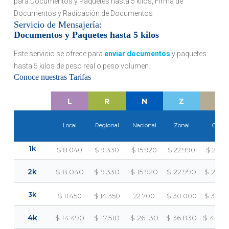
para Documentos y Paquetes hasta 5 kilos, Firma de
Documentos y Radicación de Documentos
Servicio de Mensajería:
Documentos y Paquetes hasta 5 kilos
Este servicio se ofrece para
enviar documentos
y paquetes
hasta 5 kilos de peso real o peso volumen.
Conoce nuestras Tarifas
L
R
N
Z
O
Local
Regional
Nacional
Zonal
Otros
1k
$ 8.040
$ 9.330
$ 15.920
$ 22.990
$ 24.61
2k
$ 8.040
$ 9.330
$ 15.920
$ 22.990
$ 24.6
3k
$ 11.450
$ 14.350
22.700
$ 30.000
$ 36.5
4k
$ 14.490
$ 17.510
$ 26.130
$ 36.830
$ 44.0