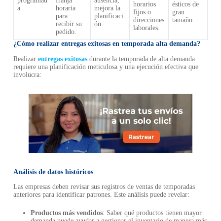
programad
franja
ausencia,
horarios
ésticos de
a
horaria
mejora la
fijos o
gran
para
planificaci
direcciones
tamaño.
recibir su
ón.
laborales.
pedido.
¿Cómo realizar entregas exitosas en temporada alta demanda?
Realizar
entregas exitosas
durante la temporada de alta demanda
requiere una planificación meticulosa y una ejecución efectiva que
involucra:
Análisis de datos históricos
Las empresas deben revisar sus registros de ventas de temporadas
anteriores para identificar patrones. Este análisis puede revelar:
Productos más vendidos
: Saber qué productos tienen mayor
demanda puede ayudar a gestionar el inventario de manera más