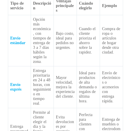
Ventajas
Tipo de
Descripció
Cuándo
principale
Ejemplo
servicio
n
elegirlo
s
Opción
más
económica
Cuando el
Compra de
, con
Bajo costo,
cliente
ropa o
Envío
tiempos de
ideal para
prioriza el
artículos
estándar
entrega de
pedidos no
ahorro
de hogar
3 a 7 días
urgentes.
sobre la
desde otra
hábiles
rapidez.
ciudad.
según la
zona.
Entrega
Ideal para
Envío de
prioritaria
Mayor
productos
electrónico
en 24 a 48
velocidad,
de alta
s o
Envío
horas, con
mejora la
demanda o
accesorios
exprés
seguimient
experiencia
regalos de
con
o en
del cliente.
última
entrega
tiempo
hora.
rápida.
real.
Permite al
Perfecta
cliente
Evita
para
Entrega de
elegir el
devolucion
clientes
muebles o
Entrega
día y la
es por
con
electrodom