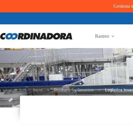
Gestiona t
Rastreo
Inicio
>
Productos y Servicios
>
Logística Inve