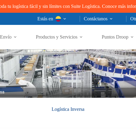
oda tu logística fácil y sin límites con Suite Logística. Conoce más inf
Estás en
Contáctanos
Otr
Envío
Productos y Servicios
Puntos Droop
rsa
Logística Inversa