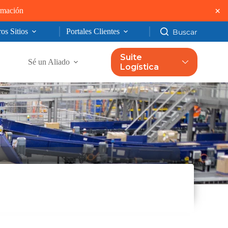
×
ormación
os Sitios
Portales Clientes
Suite
Sé un Aliado
Logística