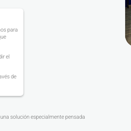
nos para
que
ir el
avés de
 una solución especialmente pensada