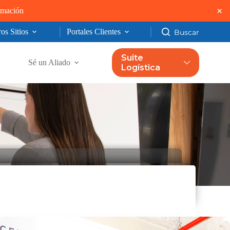
×
ormación
os Sitios
Portales Clientes
Suite
Sé un Aliado
Logística