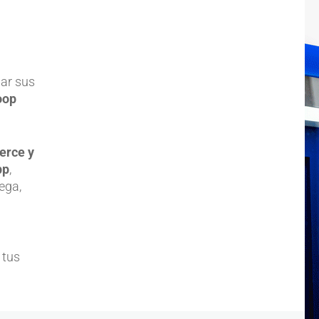
mar sus
oop
erce y
pp
,
ega,
 tus