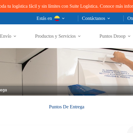
oda tu logística fácil y sin límites con Suite Logística. Conoce más inf
Estás en
Contáctanos
Otr
Envío
Productos y Servicios
Puntos Droop
rega
Puntos De Entrega