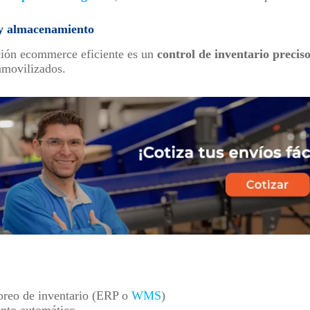
 y almacenamiento
ción ecommerce eficiente es un
control de inventario precis
nmovilizados.
oreo de inventario (ERP o
WMS
)
nto automático