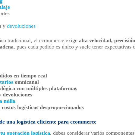
g
laje
ortes
ta y
devoluciones
tica tradicional, el ecommerce exige
alta velocidad, precisión
cadena
, pues cada pedido es único y suele tener expectativas 
edidos en tiempo real
tarios
omnicanal
ológica con múltiples plataformas
y devoluciones
a milla
n costos logísticos desproporcionados
de una logística eficiente para ecommerce
tu operación logística
, debes considerar varios componentes 