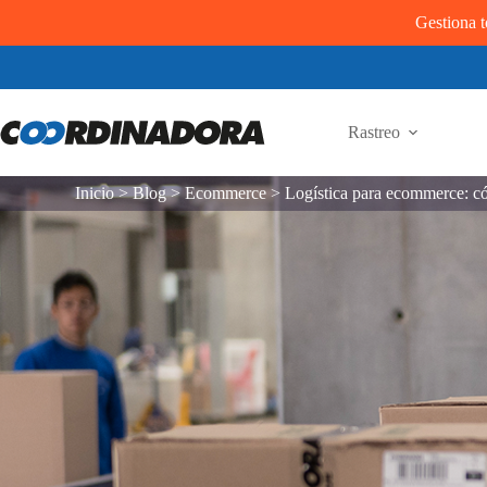
Gestiona t
Rastreo
Inicio
>
Blog
>
Ecommerce
>
Logística para ecommerce: c