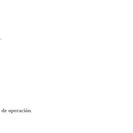
.
s de operación
.