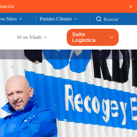
×
ormación
os Sitios
Portales Clientes
Suite
Sé un Aliado
Logística