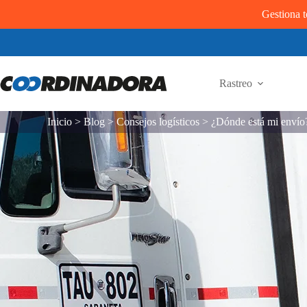
Gestiona t
Rastreo
Inicio
>
Blog
>
Consejos logísticos
>
¿Dónde está mi envío?