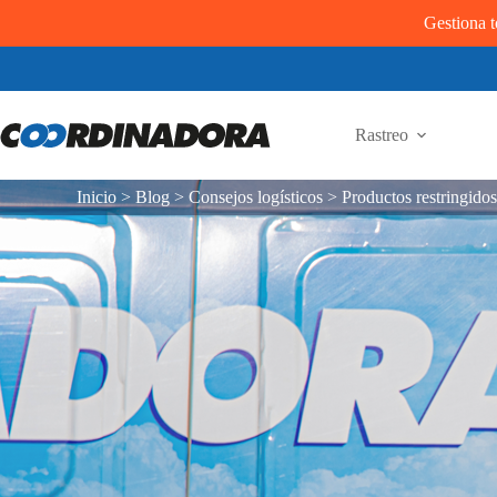
Gestiona t
Rastreo
Inicio
>
Blog
>
Consejos logísticos
>
Productos restringido