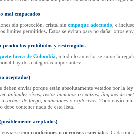
s o mal empacados
nes sin protección, cristal sin
empaque adecuado
, e inclu
s límites permitidos. Estos se evitan para no dañar otros env
: productos prohibidos y restringidos
uete fuera de Colombia
, a todo lo anterior se suma la regul
cional hay dos categorías importantes:
no aceptados)
e deben enviar porque están absolutamente vetados por la ley 
uyen
animales vivos
,
restos humanos o cenizas
,
lingotes de met
esto
armas de fuego, municiones o explosivos
. Todo envío inte
o debe contener nada de esta lista.
 (posiblemente aceptados)
n enviarse
con condiciones o permisos especiales
. Cada trans