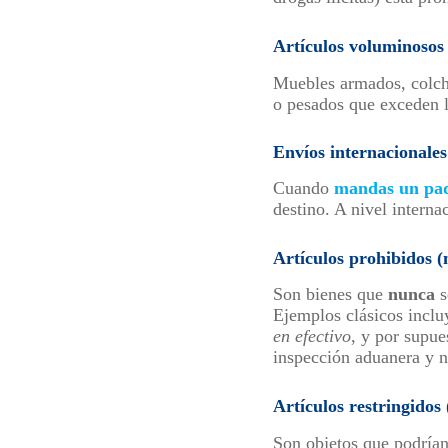
Artículos voluminoso
Muebles armados, colcho
o pesados que exceden lo
Envíos internacionales
Cuando
mandas un paq
destino. A nivel interna
Artículos prohibidos (
Son bienes que
nunca
s
Ejemplos clásicos incl
en efectivo
, y por supu
inspección aduanera y n
Artículos restringidos
Son objetos que podría