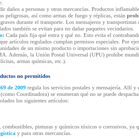
e.
r daños a personas y otras mercancías. Productos inflamable
as peligrosas, así como armas de fuego y réplicas, están
proh
graves durante el transporte. Los mensajeros y transportistas 
ados también se evitan para no dañar paquetes vecindarios.
o
:
Cada país fija qué entra y qué no. Esto evita el contraban
 que artículos regulados cumplan permisos especiales. Por ej
 unidades de un mismo producto o importaciones sin aprobaci
. Además, la Unión Postal Universal (UPU) prohíbe mundia
ilícitas, armas químicas, etc.).
oductos no permitidos
69 de 2009
regula los servicios postales y mensajería. Allí y e
(como Coordinadora) se enumeran qué no se puede despacha
olados los siguientes artículos:
 combustibles, pinturas y químicos tóxicos o corrosivos, ya 
gística
y para otras mercancías.