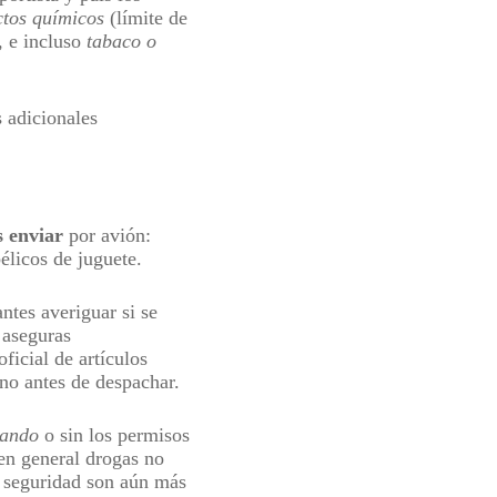
ctos químicos
(límite de
, e incluso
tabaco o
s adicionales
 enviar
por avión:
bélicos de juguete.
tes averiguar si se
y aseguras
ficial de artículos
ino antes de despachar.
bando
o sin los permisos
en general drogas no
e seguridad son aún más