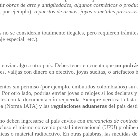
uir
obras de arte y antigüedades
,
algunos cosméticos o produ
, por ejemplo),
repuestos de armas
,
joyas o metales preciosos
s no se consideran totalmente ilegales, pero requieren trámite
e especial, etc.).
enviar algo a otro país. Debes tener en cuenta que
no podrás
s, valijas con dinero en efectivo, joyas sueltas, o artefactos 
ntos sin permiso (por ejemplo, embutidos colombianos) sin an
 Por otro lado, podrías enviar joyas o relojes si los declaras 
es con la documentación requerida. Siempre verifica la lista o
nea (Norma IATA) y las
regulaciones aduaneras
del país dest
no deben ingresarse al país envíos con
mercancías de contra
Incluso el mismo convenio postal internacional (UPU) prohíbe 
icas o material radioactivo. En otras palabras, las medidas d