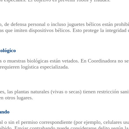
, de defensa personal o incluso juguetes bélicos están prohi
as que imiten dispositivos bélicos. Esto protege la integridad 
ológico
s o muestras biológicas están vetados. En Coordinadora no se
requieren logística especializada.
s, las plantas naturales (vivas o secas) tienen restricción sani
n otros lugares.
ando
l o sin el permiso correspondiente (por ejemplo, celulares usa
ohibido. Enviar contrabando puede considerarse delito según l