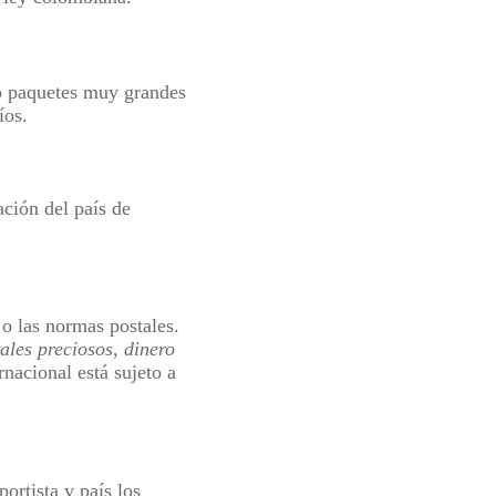
so paquetes muy grandes
íos.
ación del país de
o las normas postales.
ales preciosos
,
dinero
rnacional está sujeto a
portista y país los