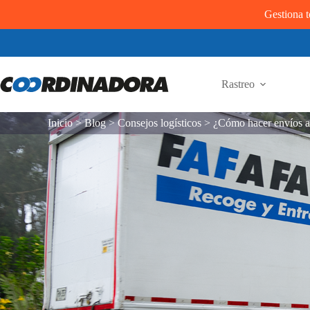
Gestiona t
Rastreo
Inicio
>
Blog
>
Consejos logísticos
>
¿Cómo hacer envíos 