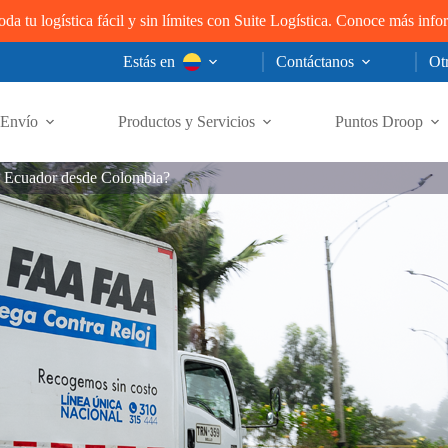
oda tu logística fácil y sin límites con Suite Logística. Conoce más inf
Estás en
Contáctanos
Otr
Envío
Productos y Servicios
Puntos Droop
a Ecuador desde Colombia?