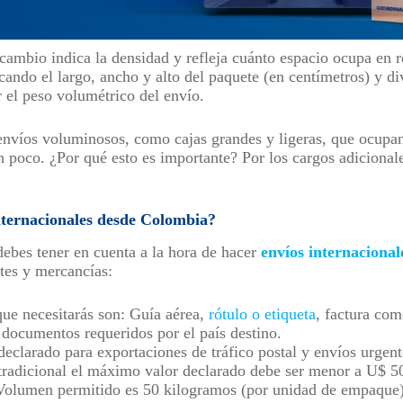
cambio indica la densidad y refleja cuánto espacio ocupa en r
icando el largo, ancho y alto del paquete (en centímetros) y di
r el peso volumétrico del envío.
envíos voluminosos, como cajas grandes y ligeras, que ocupa
 poco. ¿Por qué esto es importante? Por los cargos adicionale
ternacionales desde Colombia?
ebes tener en cuenta a la hora de hacer
envíos internacional
etes y mercancías:
ue necesitarás son: Guía aérea,
rótulo o etiqueta
, factura com
 documentos requeridos por el país destino.
eclarado para exportaciones de tráfico postal y envíos urgen
tradicional el máximo valor declarado debe ser menor a U$ 5
olumen permitido es 50 kilogramos (por unidad de empaque),