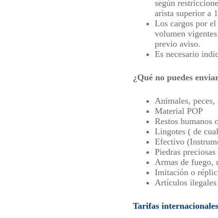
según restriccion
arista superior a
Los cargos por el
volumen vigentes 
previo aviso.
Es necesario indic
¿Qué no puedes envia
Animales, peces, 
Material POP
Restos humanos o
Lingotes ( de cua
Efectivo (Instrum
Piedras preciosas 
Armas de fuego, 
Imitación o répli
Artículos ilegales
Tarifas internacional