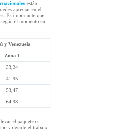
ernacionales
están
uedes apreciar en el
res. Es importante que
ar según el momento en
rú y Venezuela
Zona 1
33,24
41,95
53,47
64,98
levar el paquete o
po y dejarle el trabajo