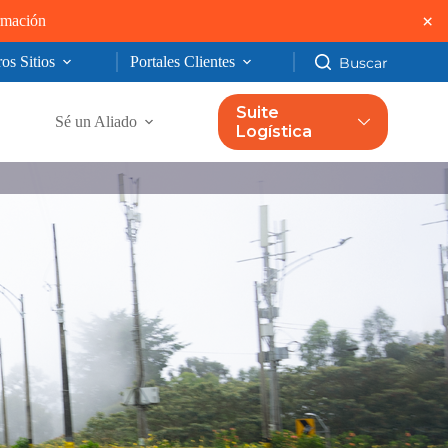
×
ormación
os Sitios
Portales Clientes
Suite
Sé un Aliado
Logística