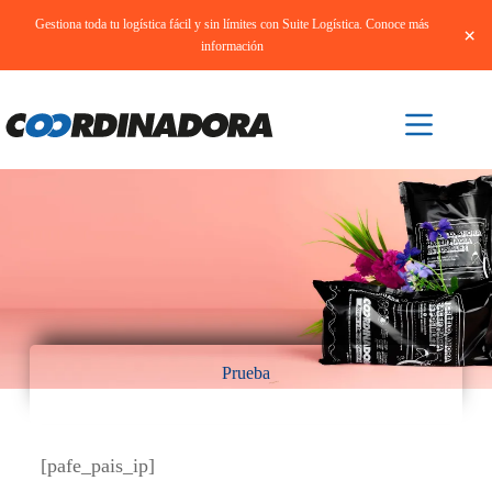
Gestiona toda tu logística fácil y sin límites con Suite Logística. Conoce más
×
información
Prueba
[pafe_pais_ip]